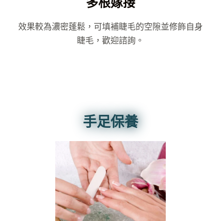
多根嫁接
效果較為濃密蓬鬆，可填補睫毛的空隙並修飾自身
睫毛，歡迎諮詢。
手足保養