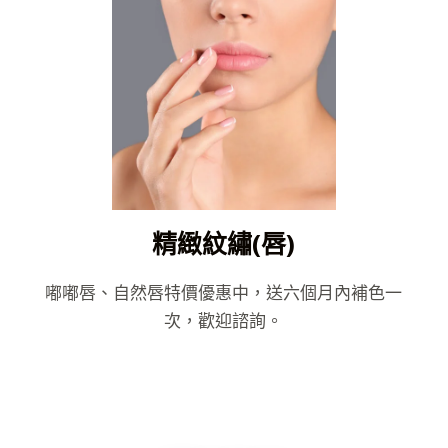
精緻紋繡(唇)
嘟嘟唇、自然唇特價優惠中，送六個月內補色一
次，歡迎諮詢。